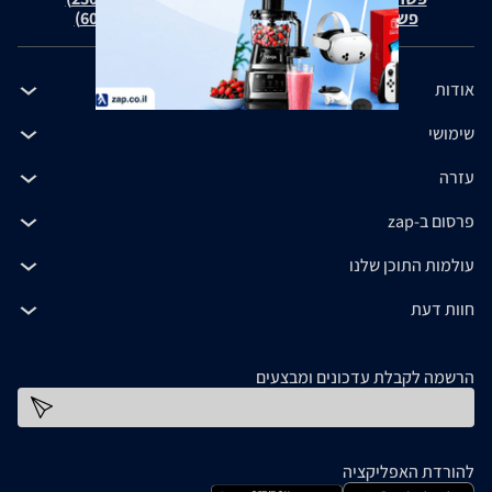
פשרה בת"צ כהנים נ' זאפ גרופ (ת"צ 60371-12-19)
אודות
שימושי
עזרה
פרסום ב-zap
עולמות התוכן שלנו
חוות דעת
הרשמה לקבלת עדכונים ומבצעים
כתובת דוא''ל
להורדת האפליקציה