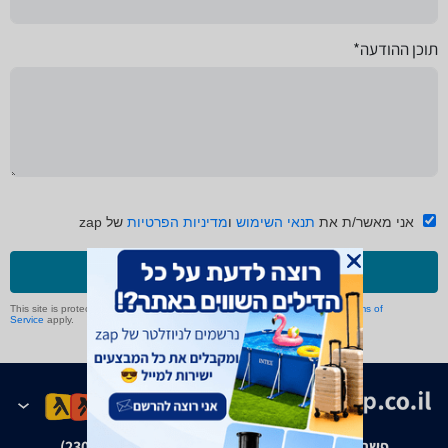
תוכן ההודעה*
אני מאשר/ת את
תנאי השימוש
ו
מדיניות הפרטיות
של zap
שליחה
This site is protected by reCAPTCHA and the Google
Privacy Policy
and
Terms of
Service
apply.
פשרה בת"צ אבנצ'יק נ' זאפ גרופ (ת"צ 23008-08-20)