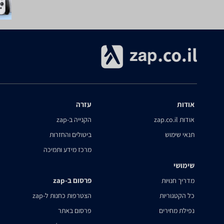
אודות
עזרה
אודות zap.co.il
הקנייה ב-zap
תנאי שימוש
ביטולים והחזרות
מרכז מידע ותמיכה
שימושי
פרסום ב-zap
מדריך חנויות
כל הקטגוריות
הצטרפות כחנות ל-zap
נפילת מחירים
פרסום באתר