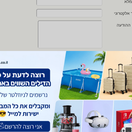
מלא
 אלקטרוני
 ההודעה
י מאשר/ת את
תנאי השימוש
ו
מדיניות הפרטיות
של zap
 protected by reCAPTCHA and the Google
Privacy Policy
and
Terms of Service