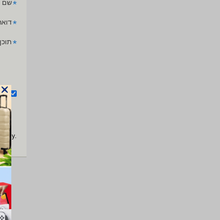
*
שם 
*
דואר
*
תוכן
אנ
apply.