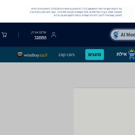
שלום אורח,
התחבר
מזגנים
zap cars