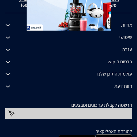
פשרה בת"צ כהנים נ' זאפ גרופ (ת"צ 60371-12-19)
אודות
שימושי
עזרה
פרסום ב-zap
עולמות התוכן שלנו
חוות דעת
הרשמה לקבלת עדכונים ומבצעים
כתובת דוא''ל
להורדת האפליקציה