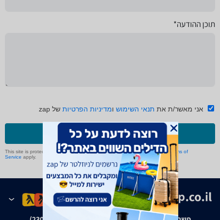
תוכן ההודעה*
אני מאשר/ת את
תנאי השימוש
ו
מדיניות הפרטיות
של zap
שליחה
This site is protected by reCAPTCHA and the Google
Privacy Policy
and
Terms of
Service
apply.
פשרה בת"צ אבנצ'יק נ' זאפ גרופ (ת"צ 23008-08-20)