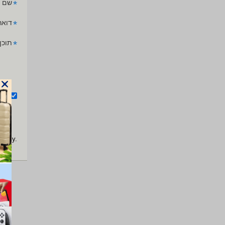
*
שם 
*
דואר
*
תוכן
אנ
apply.