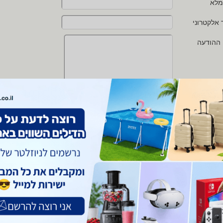
מלא
 אלקטרוני
 ההודעה
י מאשר/ת את
תנאי השימוש
ו
מדיניות הפרטיות
של zap
 protected by reCAPTCHA and the Google
Privacy Policy
and
Terms of Service