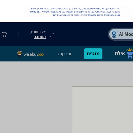
שלום אורח,
התחבר
מזגנים
zap cars