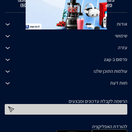
פשרה בת"צ כהנים נ' זאפ גרופ (ת"צ 60371-12-19)
אודות
שימושי
עזרה
פרסום ב-zap
עולמות התוכן שלנו
חוות דעת
הרשמה לקבלת עדכונים ומבצעים
כתובת דוא''ל
להורדת האפליקציה