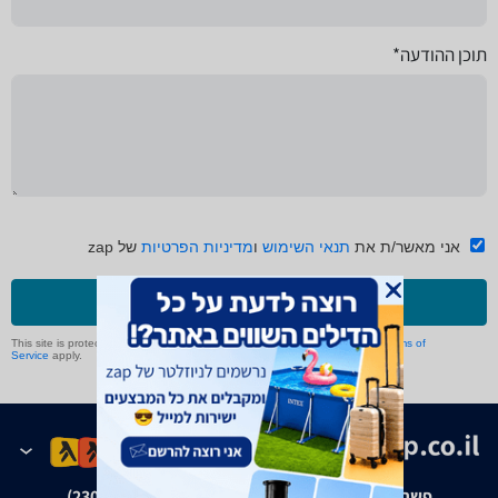
תוכן ההודעה*
אני מאשר/ת את
תנאי השימוש
ו
מדיניות הפרטיות
של zap
שליחה
This site is protected by reCAPTCHA and the Google
Privacy Policy
and
Terms of
Service
apply.
פשרה בת"צ אבנצ'יק נ' זאפ גרופ (ת"צ 23008-08-20)