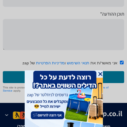
תוכן ההודעה*
אני מאשר/ת את
תנאי השימוש
ו
מדיניות הפרטיות
של zap
שליחה
This site is protected by reCAPTCHA and the Google
Privacy Policy
and
Terms of
Service
apply.
פשרה בת"צ אבנצ'יק נ' זאפ גרופ (ת"צ 23008-08-20)