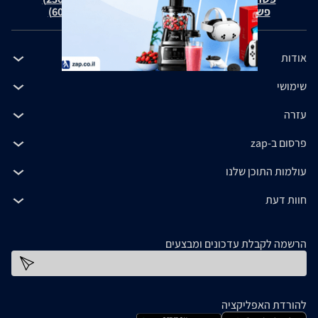
פשרה בת"צ כהנים נ' זאפ גרופ (ת"צ 60371-12-19)
אודות
שימושי
עזרה
פרסום ב-zap
עולמות התוכן שלנו
חוות דעת
הרשמה לקבלת עדכונים ומבצעים
כתובת דוא''ל
להורדת האפליקציה