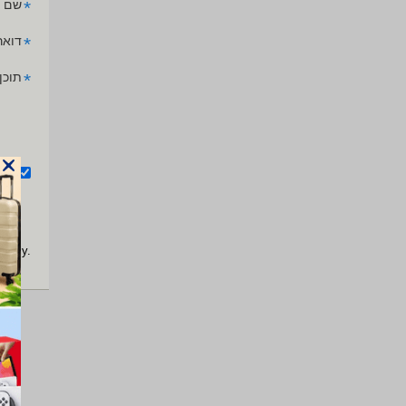
*
שם 
*
דואר
*
תוכן
אנ
apply.