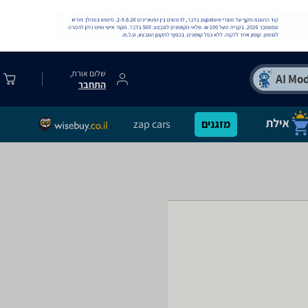
שלום אורח,
התחבר
מזגנים
zap cars