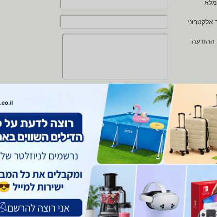
מלא
 אלקטרוני
 ההודעה
י מאשר/ת את
תנאי השימוש
ו
מדיניות הפרטיות
של zap
 protected by reCAPTCHA and the Google
Privacy Policy
and
Terms of Service