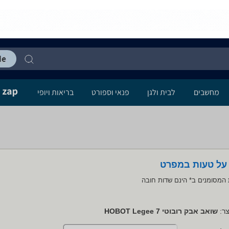
מחשבים
לבית ולגן
פנאי וספורט
בריאות ויופי
 על טעות במפרט
המסומנים ב* הינם שדות חובה
ר:
שואב אבק רובוטי HOBOT Legee 7