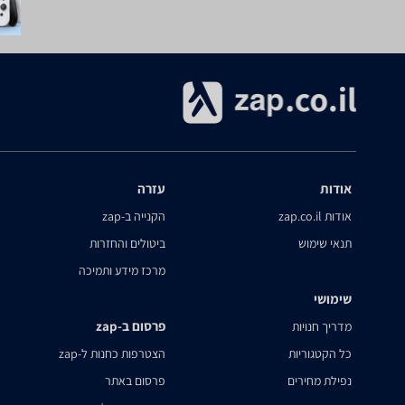
אודות
עזרה
אודות zap.co.il
הקנייה ב-zap
תנאי שימוש
ביטולים והחזרות
מרכז מידע ותמיכה
שימושי
פרסום ב-zap
מדריך חנויות
כל הקטגוריות
הצטרפות כחנות ל-zap
נפילת מחירים
פרסום באתר