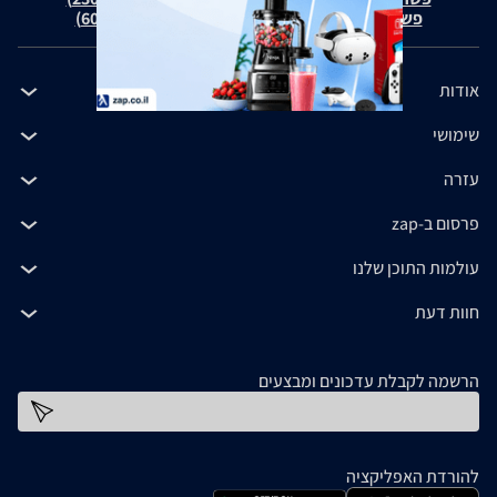
פשרה בת"צ כהנים נ' זאפ גרופ (ת"צ 60371-12-19)
אודות
שימושי
עזרה
פרסום ב-zap
עולמות התוכן שלנו
חוות דעת
הרשמה לקבלת עדכונים ומבצעים
כתובת דוא''ל
להורדת האפליקציה