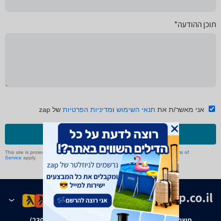
תוכן ההודעה*
אני מאשר/ת את
תנאי השימוש
ו
מדיניות הפרטיות
של zap
שליחה
This site is protected by reCAPTCHA and the Google
Privacy Policy
and
Terms of
Service
apply.
פשרה בת"צ אבנצ'יק נ' זאפ גרופ (ת"צ 23008-08-20)