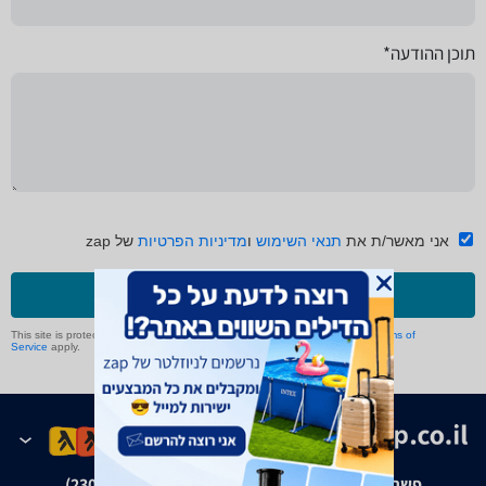
תוכן ההודעה*
אני מאשר/ת את
תנאי השימוש
ו
מדיניות הפרטיות
של zap
שליחה
This site is protected by reCAPTCHA and the Google
Privacy Policy
and
Terms of
Service
apply.
פשרה בת"צ אבנצ'יק נ' זאפ גרופ (ת"צ 23008-08-20)