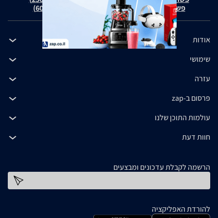
פשרה בת"צ כהנים נ' זאפ גרופ (ת"צ 60371-12-19)
אודות
שימושי
עזרה
פרסום ב-zap
עולמות התוכן שלנו
חוות דעת
הרשמה לקבלת עדכונים ומבצעים
כתובת דוא''ל
להורדת האפליקציה