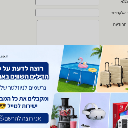
מלא
 אלקטרוני
 ההודעה
י מאשר/ת את
תנאי השימוש
ו
מדיניות הפרטיות
של zap
 protected by reCAPTCHA and the Google
Privacy Policy
and
Terms of Service