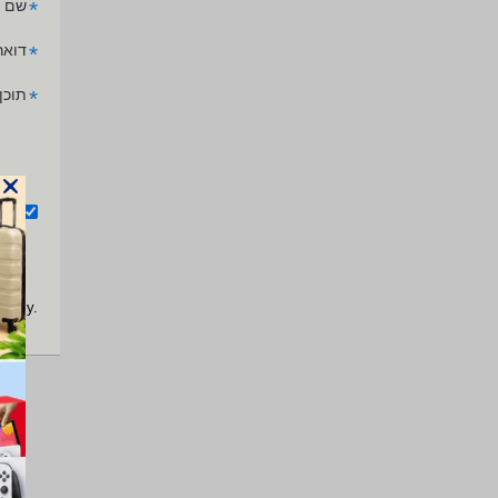
*
שם 
*
דואר
*
תוכן
אנ
apply.