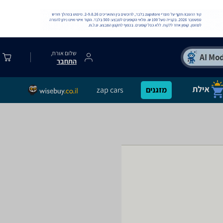
שלום אורח,
התחבר
מזגנים
zap cars