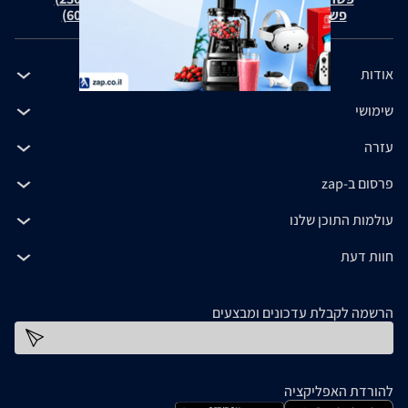
פשרה בת"צ כהנים נ' זאפ גרופ (ת"צ 60371-12-19)
אודות
שימושי
עזרה
פרסום ב-zap
עולמות התוכן שלנו
חוות דעת
הרשמה לקבלת עדכונים ומבצעים
כתובת דוא''ל
להורדת האפליקציה