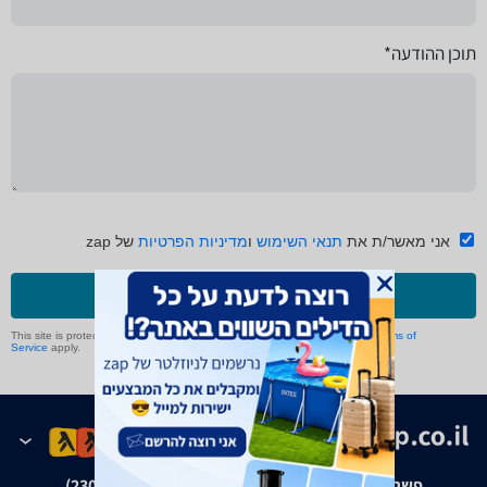
תוכן ההודעה*
אני מאשר/ת את
תנאי השימוש
ו
מדיניות הפרטיות
של zap
שליחה
This site is protected by reCAPTCHA and the Google
Privacy Policy
and
Terms of
Service
apply.
פשרה בת"צ אבנצ'יק נ' זאפ גרופ (ת"צ 23008-08-20)