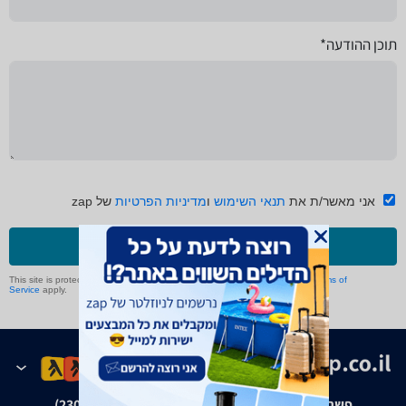
תוכן ההודעה*
אני מאשר/ת את
תנאי השימוש
ו
מדיניות הפרטיות
של zap
שליחה
This site is protected by reCAPTCHA and the Google
Privacy Policy
and
Terms of
Service
apply.
פשרה בת"צ אבנצ'יק נ' זאפ גרופ (ת"צ 23008-08-20)