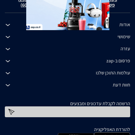
פשרה בת"צ כהנים נ' זאפ גרופ (ת"צ 60371-12-19)
אודות
שימושי
עזרה
פרסום ב-zap
עולמות התוכן שלנו
חוות דעת
הרשמה לקבלת עדכונים ומבצעים
כתובת דוא''ל
להורדת האפליקציה