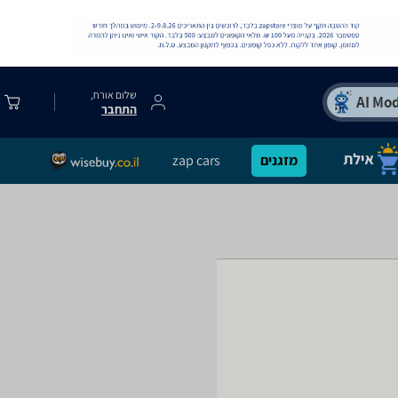
שלום אורח,
התחבר
מזגנים
zap cars