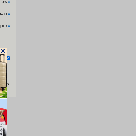
*
שם 
*
דואר
*
תוכן
אנ
apply.