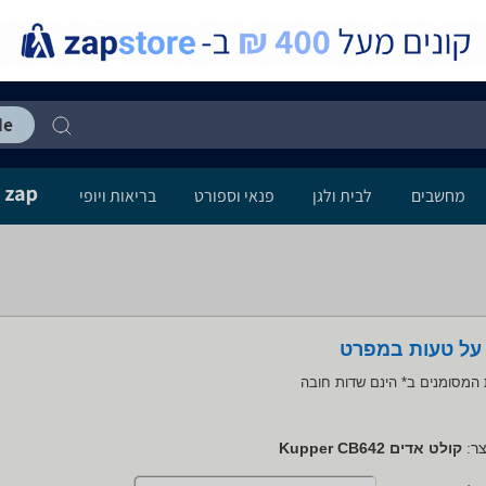
מחשבים
לבית ולגן
פנאי וספורט
בריאות ויופי
 על טעות במפרט
המסומנים ב* הינם שדות חובה
ר:
קולט אדים Kupper CB642