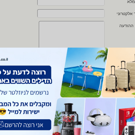
מלא
 אלקטרוני
 ההודעה
י מאשר/ת את
תנאי השימוש
ו
מדיניות הפרטיות
של zap
 protected by reCAPTCHA and the Google
Privacy Policy
and
Terms of Service