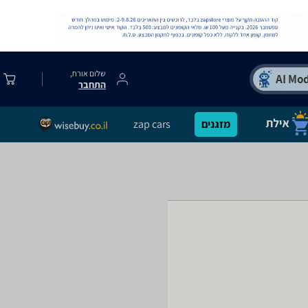
שלום אורח,
התחבר
מזגנים
zap cars