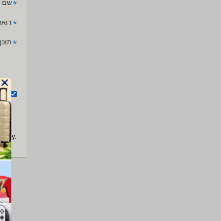
*
שם 
*
דואר
*
תוכן
אנ
apply.