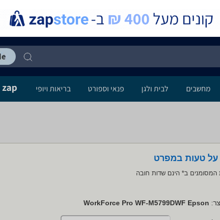
מחשבים
לבית ולגן
פנאי וספורט
בריאות ויופי
 על טעות במפרט
המסומנים ב* הינם שדות חובה
ר:
WorkForce Pro WF-M5799DWF Epson