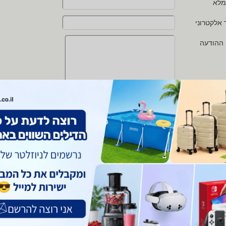
מלא
 אלקטרוני
 ההודעה
י מאשר/ת את
תנאי השימוש
ו
מדיניות הפרטיות
של zap
 protected by reCAPTCHA and the Google
Privacy Policy
and
Terms of Service