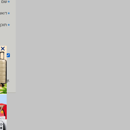
*
שם 
*
דואר
*
תוכן
אנ
apply.