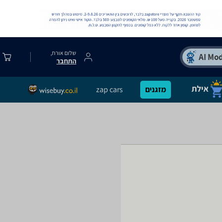
שלום אורח,
התחבר
מזגנים
zap cars