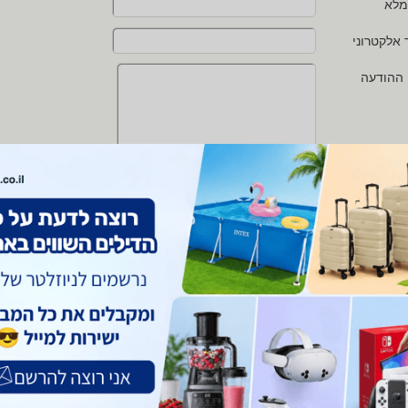
מלא
 אלקטרוני
 ההודעה
י מאשר/ת את
תנאי השימוש
ו
מדיניות הפרטיות
של zap
 protected by reCAPTCHA and the Google
Privacy Policy
and
Terms of Service