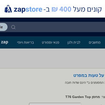
מחשבים
לבית ולגן
פנאי וספורט
בריאות ויופי
 על טעות במפרט
המסומנים ב* הינם שדות חובה
ר:
מחסן T76 Garden Top