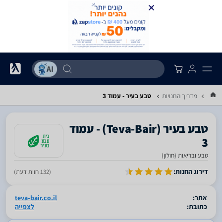
מדריך החנויות
טבע בעיר - עמוד 3
‎טבע בעיר‎ ‏(Teva-Bair) - עמוד
3
טבע ובריאות (חולון)
סגור
דירוג החנות:
(132 חוות דעת)
אתר:
teva-bair.co.il
כתובת:
לצפייה