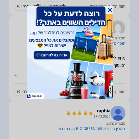
חוות הדעת עזרה לכם?
עזרה
(0)
לא עזרה
(0)
יחזקאל
17.03.2022
מוצר שנרכש:
תוסף מזון
מחיר ללא תחרות. הקניה פשוטה ונוחה. משלוח מהיר לנקודת
האיסוף. המוצר הגיע ארוז היטב. אשוב לקנות בחנות
...
חוות הדעת עזרה לכם?
עזרה
(0)
לא עזרה
(0)
raphia
13.03.2022
מוצר שנרכש:
ביוגרין כורכומין 185 BIO GREEN זוג במבצע