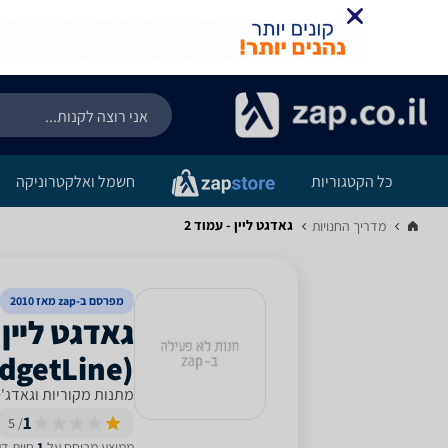
כל הקטגוריות
חשמל ואלקטרוניקה
גאדגט ליין - עמוד 2
מדריך החנויות‏
מפרסם ב-zap מאז 2010
‏(GadgetLine) - עמוד 2
מתנות מקוריות וגאדג'ט
1
/ 5
ממוצע מבוסס על
1
חוות דעת מ-12 החו