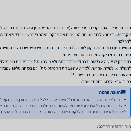
הזמנתי מוצר באתר וקבלתי מוצר שונה (אך דומה) ממה שהוזמן ושולם. בתגובה למייל
שקבלתי... לאחר שליחת תמונות המוכיחות את צדקתי נאמר כי הנושא ייבדק ולאחר פניות
המוצר ניתן כמתנה לילד קטן ליום הולדתו ואריזתו נפתחה משום שחשבנו שזה המוצר שה
רוצה רק לציין כי לא בקשתי דבר (לא החזר כספי ולא מוצר נוסף) אך השירות היה מזלז
לתקלה. אי לקיחת אחריות (למרות שהעובדות חד משמעיות). גם בשיחת טלפון שקבלתי 
כמובן שלא ארכוש בחנות זו יותר.
תגובת החנות
שירות הלקוחות שלנו ברמה גבוהה וכולל מענה טלפוני לכל הלקוחות. אכן הלקוח קיבל 
שהזמין. התנצלנו על העניין וכאשר באנו לשלוח לו להחלפה את המוצר הנכון הסתבר 
לא ניתן למכירה חוזרת. הוסבר ללקוח בצורה יפה העניין . מדובר במוצר בעלות 69 שח.
חוות הדעת עזרה לכם?