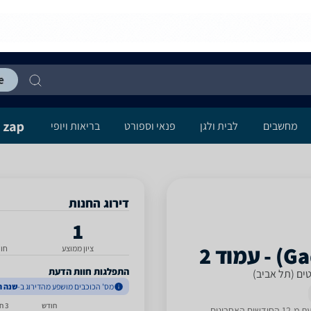
מחשבים
לבית ולגן
פנאי וספורט
בריאות ויופי
דירוג החנות
1
ציון ממוצע
חו
התפלגות חוות הדעת
ים (תל אביב)
מס' הכוכבים מושפע מהדירוג ב-
שנה ה
חודש
3 חודשים
דשים האחרונים