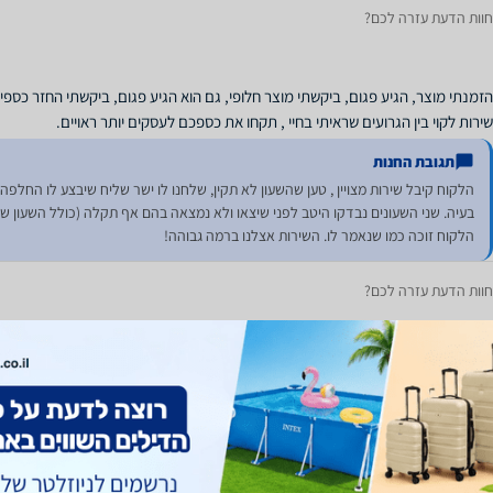
חוות הדעת עזרה לכם?
שירות לקוי בין הגרועים שראיתי בחיי , תקחו את כספכם לעסקים יותר ראויים.
תגובת החנות
הלקוח קיבל שירות מצויין , טען שהשעון לא תקין, שלחנו לו ישר שליח שיבצע לו החלפ
בעיה. שני השעונים נבדקו היטב לפני שיצאו ולא נמצאה בהם אף תקלה (כולל השעון שח
הלקוח זוכה כמו שנאמר לו. השירות אצלנו ברמה גבוהה!
חוות הדעת עזרה לכם?
השירות היה מהיר, אדיב ויעיל. איסוף עצמי: הביאו את המוצר עד הרכב. אמשיך לקנות 
חוות הדעת עזרה לכם?