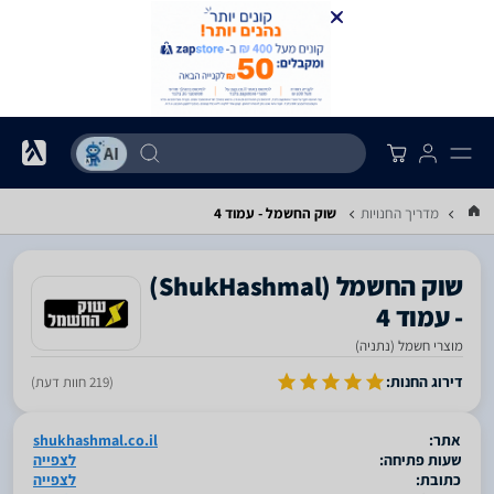
מדריך החנויות
שוק החשמל - עמוד 4
‎שוק החשמל‎ ‏(ShukHashmal)
- עמוד 4
מוצרי חשמל (נתניה)
סגור
דירוג החנות:
(219 חוות דעת)
אתר:
shukhashmal.co.il
שעות פתיחה:
לצפייה
כתובת:
לצפייה