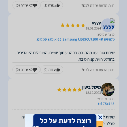
חוות הדעת עזרה לכם?
עזרה
(1)
לא עזרה
(0)
yyyy
18.01.2024
מוצר שנרכש:
טלוויזיה Samsung UE65CU7100 4K ‏65 ‏אינטש סמסונג
שירות טוב. ענו מהר. המוצר הגיע תוך יומיים. המובילים היו אדיבים.
בהחלט חווית קניה טובה.
חוות הדעת עזרה לכם?
עזרה
(0)
לא עזרה
(0)
מישל ביטון
18.12.2023
מוצר שנרכש:
tcl 75c745
שירות לא פחות ממדהים, התקשרתי כדי לברר מלאי הנציג היה
סבלני מקצועי ומאוד אדיב. מאוד מומלץ!