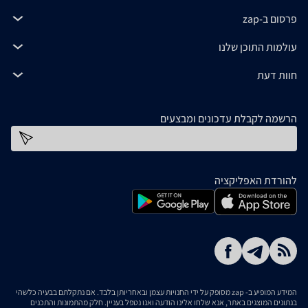
פרסום ב-zap
עולמות התוכן שלנו
חוות דעת
הרשמה לקבלת עדכונים ומבצעים
כתובת דוא''ל
להורדת האפליקציה
המידע המופיע ב- zap מסופק על ידי החנויות עצמן ובאחריותן בלבד. אם נתקלתם בבעיה כלשהי
בנתונים המוצגים באתר, אנא שלחו אלינו הודעה ואנו נטפל בעניין. חלק מהתמונות והתכנים