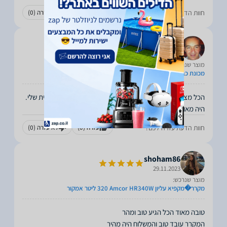
חוות הדעת עזרה לכם?
עזרה
(0)
לא עזרה
(0)
sandromaghidman
29.11.2023
מוצר שנרכש:
מכונת כביסה Samsung WD9ST6542BE ‏9 ‏ק"ג סמסונג
היה מאוד נוח להרכיב את המכונה בבית.
חוות הדעת עזרה לכם?
עזרה
(0)
לא עזרה
(0)
shoham86
29.11.2023
מוצר שנרכש:
מקרר�‏מקפיא עליון Amcor HR340W ‏320 ‏ליטר אמקור