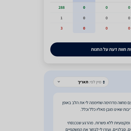
288
0
0
0
1
0
0
0
3
0
0
0
 חוות דעת על החנות
מיין לפי:
תאריך
כזו, כשכל כך הרבה עוסקים בדאגות היום-יום, OptiStore בלטו עם מחווה מדהימה שחיממה לי את הלב באופן
וות ב-OptiStore הפגין אדיבות מדהימה ומקצועיות ללא פשרות. מהרגע שנכנסתי
, סבלניים, ועזרו לי לבחור את המשקפיים