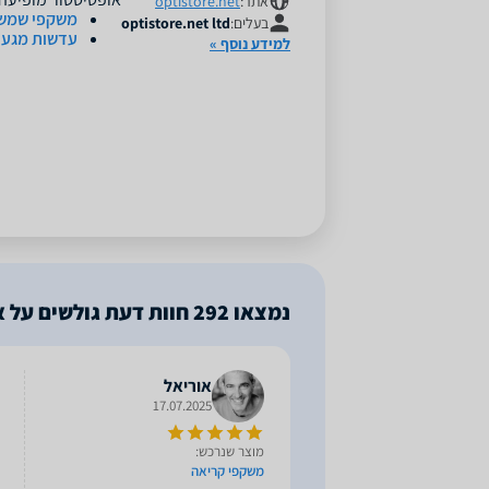
אתר:
optistore.net
משקפי שמש
בעלים:
optistore.net ltd
עדשות מגע
למידע נוסף »
נמצאו
292
חוות דעת גולשים על 
אוריאל
17.07.2025
מוצר שנרכש:
משקפי קריאה