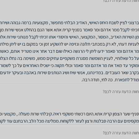
חוות הדעת עזרה לכם?
ברצוני לציין לשבח היחס האישי, האדיב הבלתי מתפשר, מקצועיות ברמה גבוהה ושירות
זכיתי לקבל ממר אדהם ומר סאמר בסניף קרית אתא אשר הנם בהחלט אנשי שירות מן
מן השירות האדיב, המסור, המקצועי, האישי והיסודי אותו זכיתי לקבל מנותני שירות אל
לעניות דעתי, לא רק במכתבי תלונה ונזיפה יש להשקיע זמן וכי במקום בו יש ליתן מילת ת
מר אדהם ומר סאמר ידעו ליתן לי הרגשה כאילו שום דבר אחר אינו מטריד אותם, כאשר 
על כל שאלותיי, לעניין השמשת מסגרת משקפיים עתיקים ממש, משימה בה נחלו הצלחה
ומוקיר עד מאד את מר אדהם ומר סאמר וכולי תקווה כי ישכילו האחראים על כך לשמור 
בקרב שאר העובדים. במדינתנו, אנשי שיח ושיג הנותנים שירות באהבה ובעיקר יודעים
מודל לתפארת. כה לחי, תודה רבה.
חוות הדעת עזרה לכם?
סניף שער הצפון קרית אתא.היום רכשתי משקפי ראיה.קיבלתי שרות מעולה , מקצועי 
מקסימים עם הרבה סבלנות ורצון לעזור ללקוחות.ממליצה מכל הלב.הרבחנם עוד לקוח
חוות הדעת עזרה לכם?