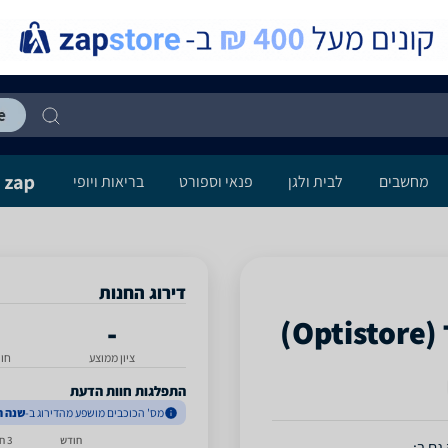
מחשבים
לבית ולגן
פנאי וספורט
בריאות ויופי
דירוג החנות
-
ציון ממוצע
חו
התפלגות חוות הדעת
מס' הכוכבים מושפע מהדירוג ב-
שנה ה
חודש
3 חודשים
גם ב: