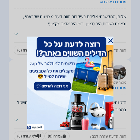
מכונת כביסה בוש
שלום, התקשרתי אליהם בעיקבות חוות דעת מצויינות שקראתי ,
ובאמת השרות היה מצויין, רמי היה אדיב מקצועי
...
חוות הדעת עזרה לכם?
עזרה
(0)
לא עזרה
(0)
sivan leibovich
20.07.2020
מוצר שנרכש:
מכונת כביסה Bosch 9 קילו
הזמנתי מכונת כביסה, שלצערי הגיעה עם סדק. התקשרתי לחשמל
במחירים וטל, נציגת השירות המדהימה, דאגה שאקבל
...
חוות הדעת עזרה לכם?
עזרה
(0)
לא עזרה
(0)