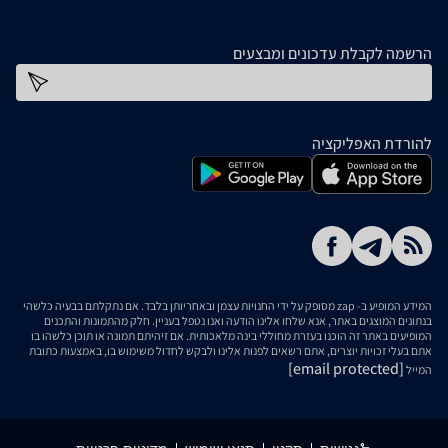
הרשמה לקבלת עדכונים ומבצעים
כתובת דוא''ל
להורדת האפליקציה
המידע המופיע ב- zap מסופק על ידי החנויות עצמן ובאחריותן בלבד. אם נתקלתם בבעיה כלשהי
בנתונים המוצגים באתר, אנא שלחו אלינו הודעה ואנו נטפל בעניין. חלק מהתמונות והתכנים
המופיעים באתר זה הוכנו בעזרת מחוללי בינה מלאכותית. אם זיהיתם תמונה או תוכן כלשהו בו
אתם בעלי זכויות יוצרים, אתם רשאים לפנות אלינו ולבקש לחדול משימוש בו, באמצעות כתובת
[email protected]
המייל