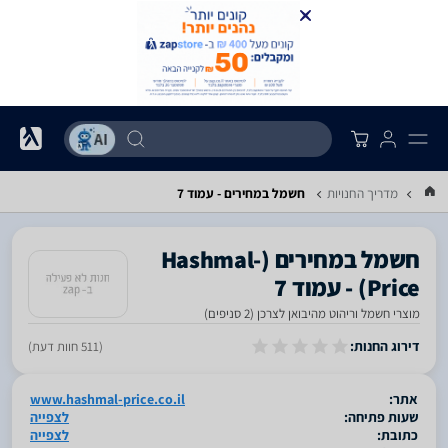
מדריך החנויות
חשמל במחירים - עמוד 7
‎חשמל במחירים‎ ‏(Hashmal-
Price) - עמוד 7
מוצרי חשמל וריהוט מהיבואן לצרכן (2 סניפים)
סגור
דירוג החנות:
(511 חוות דעת)
אתר:
www.hashmal-price.co.il
שעות פתיחה:
לצפייה
כתובת:
לצפייה