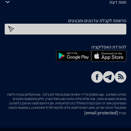
חוות דעת
הרשמה לקבלת עדכונים ומבצעים
כתובת דוא''ל
להורדת האפליקציה
המידע המופיע ב- zap מסופק על ידי החנויות עצמן ובאחריותן בלבד. אם נתקלתם בבעיה כלשהי
בנתונים המוצגים באתר, אנא שלחו אלינו הודעה ואנו נטפל בעניין. חלק מהתמונות והתכנים
המופיעים באתר זה הוכנו בעזרת מחוללי בינה מלאכותית. אם זיהיתם תמונה או תוכן כלשהו בו
אתם בעלי זכויות יוצרים, אתם רשאים לפנות אלינו ולבקש לחדול משימוש בו, באמצעות כתובת
[email protected]
המייל