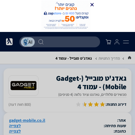
מדריך החנויות
גאדג'ט מובייל - עמוד 4
‎גאדג'ט מובייל‎ ‏(Gadget-
Mobile) - עמוד 4
מכשירים סלולרים, גאדגט וציוד נלווה (4 סניפים)
סגור
דירוג החנות:
(800 חוות דעת)
אתר:
gadget-mobile.co.il
שעות פתיחה:
לצפייה
כתובת:
לצפייה