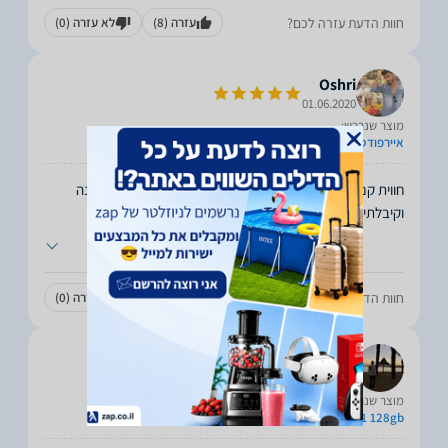
חוות הדעת עזרה לכם?
עזרה
(8)
לא עזרה
(0)
Oshri
01.06.2020
מוצר שנרכש:
איירפודס 2
חווית קנייה טובה וכייפית קניתי איירפודס 2 במחיר הזול במדינה
וקיבלתי שרות כמו בחניות אפל בחול. תודה
...
חוות הדעת עזרה לכם?
עזרה
(8)
לא עזרה
(0)
Henri
27.05.2020
מוצר שנרכש:
iPhone 11 128gb