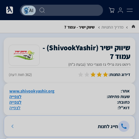
מדריך החנויות
שיווק ישיר - עמוד 7
‎שיווק ישיר‎ ‏(ShivookYashir) -
עמוד 7
ריהוט גינה גרילי גז מוצרי כתר (גבעת כ"ח)
סגור
דירוג החנות:
(362 חוות דעת)
אתר:
www.shivookyashir.org
שעות פתיחה:
לצפייה
כתובת:
לצפייה
דוא"ל:
לצפייה
חייג לחנות