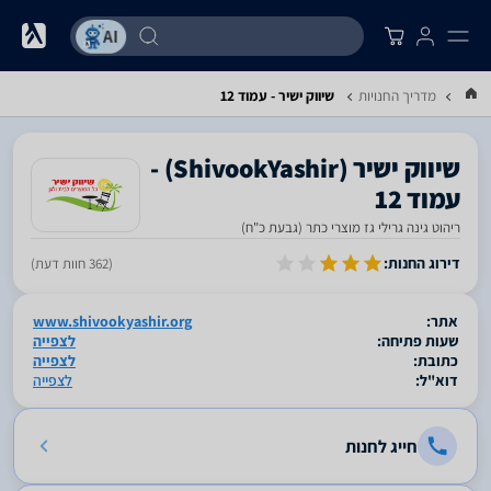
מדריך החנויות
שיווק ישיר - עמוד 12
‎שיווק ישיר‎ ‏(ShivookYashir) -
עמוד 12
ריהוט גינה גרילי גז מוצרי כתר (גבעת כ"ח)
סגור
דירוג החנות:
(362 חוות דעת)
אתר:
www.shivookyashir.org
שעות פתיחה:
לצפייה
כתובת:
לצפייה
דוא"ל:
לצפייה
חייג לחנות