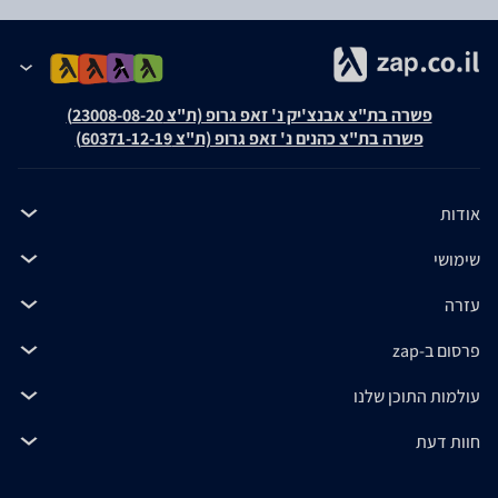
פשרה בת"צ אבנצ'יק נ' זאפ גרופ (ת"צ 23008-08-20)
פשרה בת"צ כהנים נ' זאפ גרופ (ת"צ 60371-12-19)
אודות
שימושי
עזרה
פרסום ב-zap
עולמות התוכן שלנו
חוות דעת