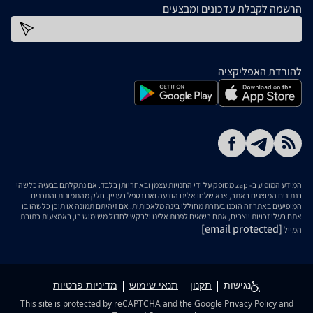
הרשמה לקבלת עדכונים ומבצעים
כתובת דוא''ל
להורדת האפליקציה
המידע המופיע ב- zap מסופק על ידי החנויות עצמן ובאחריותן בלבד. אם נתקלתם בבעיה כלשהי
בנתונים המוצגים באתר, אנא שלחו אלינו הודעה ואנו נטפל בעניין. חלק מהתמונות והתכנים
המופיעים באתר זה הוכנו בעזרת מחוללי בינה מלאכותית. אם זיהיתם תמונה או תוכן כלשהו בו
אתם בעלי זכויות יוצרים, אתם רשאים לפנות אלינו ולבקש לחדול משימוש בו, באמצעות כתובת
[email protected]
המייל
נגישות
תקנון
תנאי שימוש
מדיניות פרטיות
This site is protected by reCAPTCHA and the Google
Privacy Policy
and