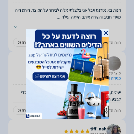
חנות באינטרנט אבל אני צלצלתי אליה לבירור על המוצר. היחס היה
מאוד חביב והשיחה איתם הייתה יעילה.
...
חוות הדעת עזרה לכם?
עזרה
(0)
לא עזרה
(0)
haleviz1
21.01.2016
מוצר שנרכש:
מגירות פלסטיק של כתר AA34
יעילים, אמינים ואתר אינטרנט מצויין, שומר לי את שם האתר כדי
לבצע רק מהם הזמנות
חוות הדעת עזרה לכם?
עזרה
(0)
לא עזרה
(0)
tiff_nah