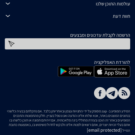
עולמות התוכן שלנו
חוות דעת
הרשמה לקבלת עדכונים ומבצעים
כתובת דוא''ל
להורדת האפליקציה
המידע המופיע ב- zap מסופק על ידי החנויות עצמן ובאחריותן בלבד. אם נתקלתם בבעיה כלשהי
בנתונים המוצגים באתר, אנא שלחו אלינו הודעה ואנו נטפל בעניין. חלק מהתמונות והתכנים
המופיעים באתר זה הוכנו בעזרת מחוללי בינה מלאכותית. אם זיהיתם תמונה או תוכן כלשהו בו
אתם בעלי זכויות יוצרים, אתם רשאים לפנות אלינו ולבקש לחדול משימוש בו, באמצעות כתובת
[email protected]
המייל