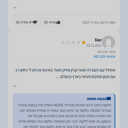
חוות הדעת עזרה לכם?
עזרה
(0)
לא עזרה
(0)
lior
23.12.2011
מוצר שנרכש:
אזניות HD 205
אתחיל עם העובדה שאני קניין וותיק מאוד באינטרנט ויש לי ניסיון רב
עם מגוון ספקים וחניות בארץ ובעולם.
...
תגובת החנות
הלקוח הזמין דרכנו אוזניות סנהייזר HD205 ונשלח אליו בטעות אוזנית
סנהייזר HD202. הלקוח יצר איתנו קשר ונאמר לו ששליח מאצלנו יקח
את האוזניה ויחליף אותה או שנזכה אותו בהפרש או שנבטל את
העסקה.מה שנוח ללקוח. לגבי זמן המשלוח- הלקוח בחר משלוח של 14
ימי עסקים והמוצר הגיע אליו אחרי 8 ימים. הלקוח בחר להחזיר את