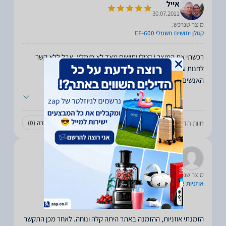
אייל
30.07.2011
מוצר שנרכש:
קטלן יתושים חשמלי EF-600
רכשתי את המוצר ( קטלן יתושים מאד לא מומלץ, אבל ללא קשר
האנשים במקום ממש נחמדים, מסבירי
...
חוות הדעת עזרה לכם?
עזרה
(0)
לא עזרה
(0)
ליאור
11.07.2011
מוצר שנרכש:
אוזניות 202 II
הזמנתי אוזניות, ההזמנה באתר היתה קלה ונוחה. לאחר מכן התקשר