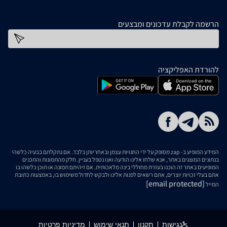
הרשמה לקבלת עדכונים ומבצעים
כתובת דוא''ל
להורדת האפליקציה
המידע המופיע ב- zap מסופק על ידי החנויות עצמן ובאחריותן בלבד. אם נתקלתם בבעיה כלשהי
בנתונים המוצגים באתר, אנא שלחו אלינו הודעה ואנו נטפל בעניין. חלק מהתמונות והתכנים
המופיעים באתר זה הוכנו בעזרת מחוללי בינה מלאכותית. אם זיהיתם תמונה או תוכן כלשהו בו
אתם בעלי זכויות יוצרים, אתם רשאים לפנות אלינו ולבקש לחדול משימוש בו, באמצעות כתובת
[email protected]
המייל
נגישות
תקנון
תנאי שימוש
מדיניות פרטיות