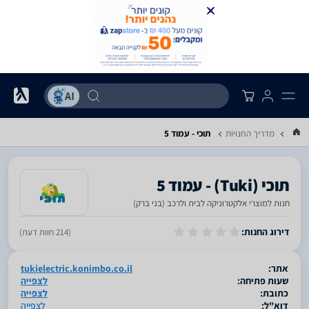
מדריך החנויות
תוכי - עמוד 5
חנות למוצרי אלקטרוניקה לבית ולרכב (בני ברק)
סגור
דירוג החנות:
(214 חוות דעת)
אתר:
tukielectric.konimbo.co.il
שעות פתיחה:
לצפייה
כתובת:
לצפייה
דוא"ל:
לצפייה