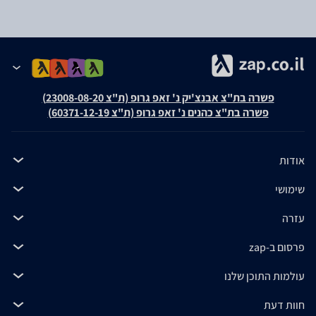
פשרה בת"צ אבנצ'יק נ' זאפ גרופ (ת"צ 23008-08-20)
פשרה בת"צ כהנים נ' זאפ גרופ (ת"צ 60371-12-19)
אודות
שימושי
עזרה
פרסום ב-zap
עולמות התוכן שלנו
חוות דעת