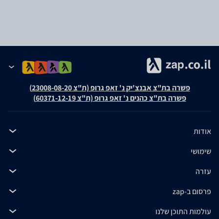
פשרה בת"צ אבנצ'יק נ' זאפ גרופ (ת"צ 23008-08-20)
פשרה בת"צ כהנים נ' זאפ גרופ (ת"צ 60371-12-19)
אודות
שימושי
עזרה
פרסום ב-zap
עולמות התוכן שלנו