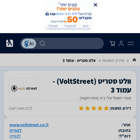
מדריך החנויות
וולט סטריט - עמוד 3
‎וולט סטריט‎ ‏(VoltStreet) -
עמוד 3
מוצרי חשמל וכלי בית (פתח תקווה)
סגור
דירוג החנות:
(117 חוות דעת)
אתר:
www.voltstreet.co.il
כתובת:
לצפייה
דוא"ל:
לצפייה