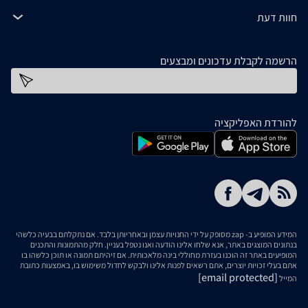
חוות דעת
הרשמה לקבלת עדכונים ומבצעים
כתובת דוא''ל
להורדת האפליקציה
המידע המופיע ב- zap מסופק על ידי החנויות עצמן ובאחריותן בלבד. אם נתקלתם בבעיה כלשהי
בנתונים המוצגים באתר, אנא שלחו אלינו הודעה ואנו נטפל בעניין. חלק מהתמונות והתכנים
המופיעים באתר זה הוכנו בעזרת מחוללי בינה מלאכותית. אם זיהיתם תמונה או תוכן כלשהו בו
אתם בעלי זכויות יוצרים, אתם רשאים לפנות אלינו ולבקש לחדול משימוש בו, באמצעות כתובת
[email protected]
המייל