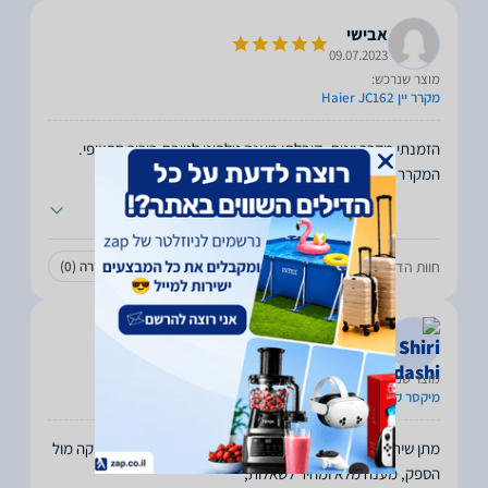
אבישי
09.07.2023
מוצר שנרכש:
מקרר יין Haier JC162
הזמנתי מקרר יינות. קיבלתי מענה טלפוני לטובת בירור ספציפי.
המקרר הוזמן והגיע תוך 3 ימים. שירות
...
חוות הדעת עזרה לכם?
עזרה
(0)
לא עזרה
(0)
Shiri Mikdashi
12.06.2023
מוצר שנרכש:
מיקסר קנווד
מתן שירות אדיב ואישי מתחילת תהליך המכירה ועד סופו. בדיקה מול